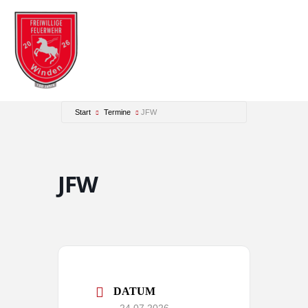
Zum
Inhalt
springen
Start
Termine
JFW
JFW
DATUM
24.07.2026